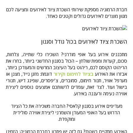
חברת הרמוניה מספקת שירותי השכרת ציוד לאירועים ומציעה לכם
מגוון מוצרים לאירועים גדולים וקטנים כאחד.
השכרת ציוד לאירועים בכול גודל וסגנון
מתכננים אירוע בעל אופי מודרני? השכירו כלי שתייה, צלחות,
סכום, קערות ומפות שולחן – הכול בסגנון החדשני ביותר, בחרו את
הריהוט הקוסם לכם, ריהוט בעל העיצוב המרשים והמעודכן ביותר,
אבזרו את האירוע
בציוד לחימום וקירור
דוגמת: מזגן נייד, מצנן או
מערפל אוויר, תנור חימום, סמוברים, צ'יפסרים, שפינג דיש, תנורי
בישול ועוד. לצד זאת, עומדים לרשותכם אמצעים נוספים ליצירת
אווירה נעימה ורעננה באירוע.
מעדיפים אירוע בסגנון קלאסי? החברה משכירה את כל הציוד
הדרוש בעל האופי המעודן והשמרני ליצירת אווירה סולידית
ומוקפדת.
האירוע מתקיים בשטח? גם לזה יש פתרון בחברת הרמוניה: הזמינו