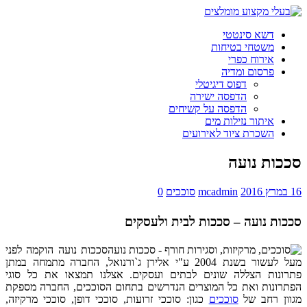
דשא סינטטי
משטחי בטיחות
אירוח כפרי
פרסום ומדיה
דפוס דיגיטלי
הדפסה ישירה
הדפסה על קשיחים
איתור נזילות מים
השכרת ציוד לאירועים
סככות נועה
16 במרץ 2016
mcadmin
סוככים
0
סככות נועה – סככות לבית ולעסקים
סככות נועה הוקמה לפני
מעל לעשור בשנת 2004 ע"י אלירן ג`ורנואל, החברה מתמחה במתן
פתרונות הצללה שונים לבתים ועסקים. אצלנו תמצאו את כל סוגי
הפתרונות ואת כל המוצרים הנדרשים בתחום הסוככים, החברה מספקת
מגוון רחב של
סוככים
כגון: סוככי זרועות, סוככי דופן, סוככי מרקיזה,