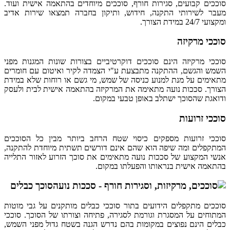
סוככים קבועים, סגירות חורף, סוככים מיוחדים בהתאמה אישית ועוד.
מעבר לשירותי התקנה, חידוש, ותיקון בחברה תמצאו שירות אדיב
ומקצועי 24/7 במידת הצורך.
סוככי מרקיזה
סוככי מרקיזה הינם סוככים דוקרטיביים בצורות שונות המגנות מפני
השמש והגשם, ההתקנה מתבצעת ע"י הצמדה לקיר ואיטום עם חומרים
מתאימים על מנת למנוע כניסה של שמש, מי גשם או רוחות שלא במידת
הצורך. סככות נועה מתאימה את המרקיזה בהתאמה אישית לבית ולעסק
ודואגת שהסוכך ישתלב באופן טבעי במקום.
סוככי זרועות
סוככי זרועות מספקים כיסוי שטח הרחב ביותר מבין כל הסוככים
המתקפלים ומה שיפה הוא שהם אינם דורשים תשתית מיוחדת להתקנה,
אנשי המקצוע של סככות נועה מתאימים את סוכך הזרוע לאזור התלייה
בהתאמה אישית בנראותו והפעלתו במקום.
סוכך כבלים
סוככים מתקפלים הידועים בתור סוככי כבלים מותקנים על גבי מוטות
המתוחים על המסגרת וגורמת לסגירה, פתיחה וצורתו של הסוכך. סוככי
כבלים הינם נפוצים במקומות בהם נדרש הגנה בשטח גדול מפני השמש,