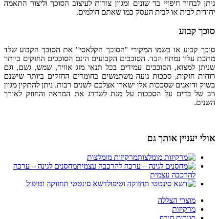
ניתן לבחור חיפויי בד שונים ומגוון צורות לעיצוב הסוכך וליצור התאמה
יחודית לבית או לבית העסק כמו שאתם חולמים.
סוכך קבוע
סוכך קבוע או בשמו המקורי "הסוכך הקלאסי" את הסוכך הקבוע שלד
מתכת עליו נמתח הבד. הסוככים הקבועים הינם הסוככים החזקים ביותר
שניתן למצוא, הסוככים עמידים בכל תנאי מזג אוויר, שמש, גשם, וגם
רוחות חזקות, סככות נועה משתמשים בחומרים החזקים ביותר שישנם
בשוק ודואגים שסככות אלו ישארו אצלכם לשנים רבות. ניתן להתקין מגוון
רב של בדים על הסככות על מנת לשדרג את המראה והחוזק לאורך
השנים.
אולי יעניין אותך גם
מרקיזות מומלצות
מחסנים לגינה – ערכה
להרכבה עצמית
דשא סינטטי תחזוקה וטיפול
מוצרי הצללה
מרקיזות
סגירות חורף