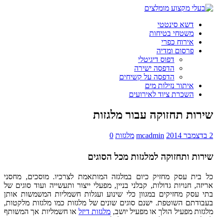
דשא סינטטי
משטחי בטיחות
אירוח כפרי
פרסום ומדיה
דפוס דיגיטלי
הדפסה ישירה
הדפסה על קשיחים
איתור נזילות מים
השכרת ציוד לאירועים
שירות תחזוקה עבור מלגזות
2 בדצמבר 2014
mcadmin
מלגזות
0
שירות ותחזוקה למלגזות מכל הסוגים
כל בית עסק מחזיק כיום במלגזה המותאמת לצרכיו. מוסכים, מחסני
אריזה, חנויות גדולות, קבלני בניין, מפעלי ייצור ותעשייה ועוד סוגים של
בתי עסק מחזיקים במגוון כלי שינוע ועגלות חשמליות המשמשות אותן
בעבודתם השוטפת. ישנם סוגים שונים של מלגזות כמו מלגזות מלקטות,
מלגזות מפעיל הולך או מפעיל יושב,
מלגזות דיזל
או חשמליות אך המשותף