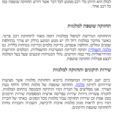
לכולן הוא היותן כלי רכב ממנוע לכל דבר אשר דורש תחזוקה שוטפת כמו
כל רכב אחר.
תחזוקה שוטפת למלגזות
התחזוקה הנדרשת לטיפול במלגזות דומה מאוד לתחזוקת רכב פרטי.
כאשר מדובר במלגזת דיזל לה יש מנוע המונע בדלק יש צורך בהחלפת
שמנים ונוזלים, החלפת אטמים, בדיקת בלמים ובדיקת בטיחות כללית. גם
מלגזה חשמלית
זקוקה לבדיקת המערכות החשמליות, הבלמים והזרועות
ההידראוליות מדי כמה חודשים. נהלי הבטיחות קובעים שעל בעל המלגזה
לבצע פעילות תחזוקה שוטפת.
שירות תיקונים ותחזוקה למלגזות
כיום ישנן חברות המתמחות בייבוא ותחזוקת מלגזות אשר מציעות
שירותים לתיקון
מלגזה
, תחזוקה שוטפת של מלגזה וחלקי חילוף בעת
הצורך. אנו ממליצים על חברת דנזיו הותיקה והמנוסה בתחום המלגזות.
לחברה עשרות ניידות שירות בפריסה ארצית המספקות שירות תיקונים
בזמן אמת וכן שירות תחזוקה עבור מלגזות מכל הסוגים. באתר של חברת
דנזיו ניתן לראות מגוון מלגזות איכות לרכישה, השכרה ותכניות נוחות
לתחזוקה שוטפת ותיקונים.