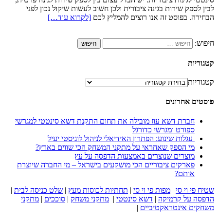
לבין לספק שירות בגינה ציבורית ולכן חשוב לעשות שיקול נכון לפני
הבחירה. בפוסט זה אנו רוצים להמליץ לכם
[לקרוא עוד…]
חיפוש:
קטגוריות
קטגוריות
פוסטים אחרונים
חברת דשא עוז מובילה את תחום התקנת דשא סינטטי למגרשי
ספורט ומגרשי כדורגל
עגלות שינוע: הפתרון האידיאלי לניהול לוגיסטי יעיל
מי הספק שאחראי על מתקני המשחק הכי שווים בארץ?
מוצרים שנוצרים באמצעות הדפסה על עץ
פארקים ציבוריים הכי מושקעים בישראל – מי החברה שיוצרת
אותם?
שטיח פי וי סי
|
מפות פי וי סי
|
תחתיות לכוסות מעץ
|
שלט כניסה לבית
|
הדפסה על קרמיקה
|
דשא סינטטי
|
מתקני משחק
|
סוככים
|
מתקני
משחקים אינטראקטיביים
|