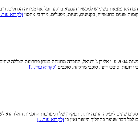
 היא נמצאת בשימוש למכשיר הנמצא ברקע, ועל אף ממדיה הגדולים, רוב ה
מות שונים בתעשייה, בקניונים, חניות, מפעלים, מרחבי אחסון
[לקרוא עוד…
סככות נועה – סככות לבית ולעסקים סככות נועה הוקמה לפני מעל לעשור בשנת 2004 ע"י אלירן ג`ורנואל
זרועות, סוככי דופן, סוככי מרקיזה, סוככים
[לקרוא עוד…]
ים שונים ליעילה הרבה יותר. תפקידן של המערכות החכמות האלו הוא לש
 לכל דבר שנוצר בתהליך הייצור ואין בו
[לקרוא עוד…]