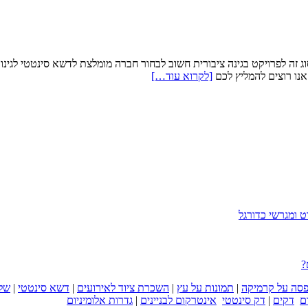
 זה לפרויקט בגינה ציבורית חשוב לבחור חברה מומלצת לדשא סינטטי לגינות 
 אנו רוצים להמליץ לכם
[לקרוא עוד…]
 ומגרשי כדורגל
?
סה על קרמיקה
|
תמונות על עץ
|
השכרת ציוד לאירועים
|
דשא סינטטי
|
של
ם
דקים
|
דק סינטטי
אינטרקום לבניינים
|
גדרות אלומיניום