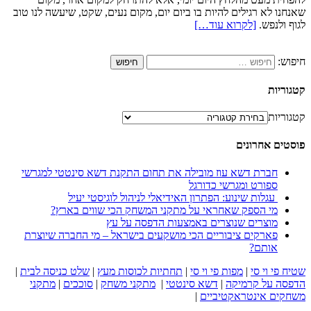
שאנחנו לא רגילים להיות בו ביום יום, מקום נעים, שקט, שיעשה לנו טוב
לגוף ולנפש.
[לקרוא עוד…]
חיפוש:
קטגוריות
קטגוריות
פוסטים אחרונים
חברת דשא עוז מובילה את תחום התקנת דשא סינטטי למגרשי
ספורט ומגרשי כדורגל
עגלות שינוע: הפתרון האידיאלי לניהול לוגיסטי יעיל
מי הספק שאחראי על מתקני המשחק הכי שווים בארץ?
מוצרים שנוצרים באמצעות הדפסה על עץ
פארקים ציבוריים הכי מושקעים בישראל – מי החברה שיוצרת
אותם?
שטיח פי וי סי
|
מפות פי וי סי
|
תחתיות לכוסות מעץ
|
שלט כניסה לבית
|
הדפסה על קרמיקה
|
דשא סינטטי
|
מתקני משחק
|
סוככים
|
מתקני
משחקים אינטראקטיביים
|