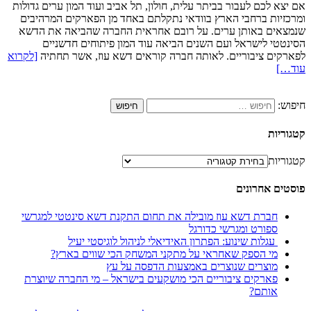
אם יצא לכם לעבור בביתר עלית, חולון, תל אביב ועוד המון ערים גדולות
ומרכזיות ברחבי הארץ בוודאי נתקלתם באחד מן הפארקים המרהיבים
שנמצאים באותן ערים. על רובם אחראית החברה שהביאה את הדשא
הסינטטי לישראל ועם השנים הביאה עוד המון פיתוחים חדשניים
לפארקים ציבוריים. לאותה חברה קוראים דשא עוז, אשר תחתיה
[לקרוא
עוד…]
חיפוש:
קטגוריות
קטגוריות
פוסטים אחרונים
חברת דשא עוז מובילה את תחום התקנת דשא סינטטי למגרשי
ספורט ומגרשי כדורגל
עגלות שינוע: הפתרון האידיאלי לניהול לוגיסטי יעיל
מי הספק שאחראי על מתקני המשחק הכי שווים בארץ?
מוצרים שנוצרים באמצעות הדפסה על עץ
פארקים ציבוריים הכי מושקעים בישראל – מי החברה שיוצרת
אותם?