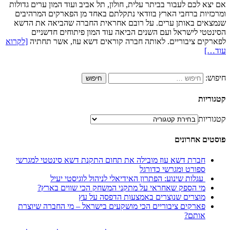
אם יצא לכם לעבור בביתר עלית, חולון, תל אביב ועוד המון ערים גדולות
ומרכזיות ברחבי הארץ בוודאי נתקלתם באחד מן הפארקים המרהיבים
שנמצאים באותן ערים. על רובם אחראית החברה שהביאה את הדשא
הסינטטי לישראל ועם השנים הביאה עוד המון פיתוחים חדשניים
לפארקים ציבוריים. לאותה חברה קוראים דשא עוז, אשר תחתיה
[לקרוא
עוד…]
חיפוש:
קטגוריות
קטגוריות
פוסטים אחרונים
חברת דשא עוז מובילה את תחום התקנת דשא סינטטי למגרשי
ספורט ומגרשי כדורגל
עגלות שינוע: הפתרון האידיאלי לניהול לוגיסטי יעיל
מי הספק שאחראי על מתקני המשחק הכי שווים בארץ?
מוצרים שנוצרים באמצעות הדפסה על עץ
פארקים ציבוריים הכי מושקעים בישראל – מי החברה שיוצרת
אותם?