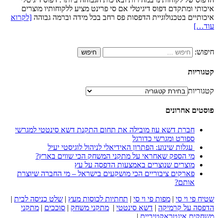
איכותי ומתקדם דפוס דיגיטלי אם סי פרינט מציע ללקוחותיו מוצרים
איכותיים בטכנולוגיית הדפסות פס רחב בכל מידה וברמה גבוהה
[לקרוא
עוד…]
חיפוש:
קטגוריות
קטגוריות
פוסטים אחרונים
חברת דשא עוז מובילה את תחום התקנת דשא סינטטי למגרשי
ספורט ומגרשי כדורגל
עגלות שינוע: הפתרון האידיאלי לניהול לוגיסטי יעיל
מי הספק שאחראי על מתקני המשחק הכי שווים בארץ?
מוצרים שנוצרים באמצעות הדפסה על עץ
פארקים ציבוריים הכי מושקעים בישראל – מי החברה שיוצרת
אותם?
שטיח פי וי סי
|
מפות פי וי סי
|
תחתיות לכוסות מעץ
|
שלט כניסה לבית
|
הדפסה על קרמיקה
|
דשא סינטטי
|
מתקני משחק
|
סוככים
|
מתקני
משחקים אינטראקטיביים
|