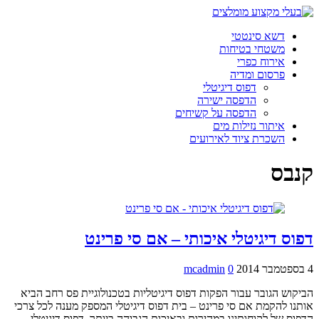
דשא סינטטי
משטחי בטיחות
אירוח כפרי
פרסום ומדיה
דפוס דיגיטלי
הדפסה ישירה
הדפסה על קשיחים
איתור נזילות מים
השכרת ציוד לאירועים
קנבס
דפוס דיגיטלי איכותי – אם סי פרינט
4 בספטמבר 2014
0
mcadmin
הביקוש הגובר עבור הפקות דפוס דיגיטליות בטכנולוגיית פס רחב הביא
אותנו להקמת אם סי פרינט – בית דפוס דיגיטלי המספק מענה לכל צרכי
הדפוס של לקוחותינו במהירות ובאיכות הגבוהה ביותר. דפוס דיגיטלי