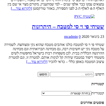
נמצאים עמנו כבר אלפי שנים – למי שמתעניין, מקורם מצוי אי שם בין
האלף ה-4 לאלף ה-2 לפני הספירה, באזור טורקסטן
[לקרוא עוד…]
שטיחי פי וי סי למטבח – היתרונות
23 בינואר 2020
0
mcadmin
שטיחי פי וי סי למטבח כולנו אוהבים מטבח שהוא נקי ומצוחצח. לשמירה
על מטבח נקי יש חשיבות רבה, גם מבחינה תברואתית וגם מבחינה
ההרגשה הכללית בבית. לכן משפחות רבות בישראל מחפשות לשים
משטחי ריפוד במטבח שיהיה קל לנקות אותם. למטרה זו, וגם למטרת
עיצוב המטבח באופן כללי – כדאי להכיר
[לקרוא עוד…]
חיפוש:
קטגוריות
קטגוריות
פוסטים אחרונים