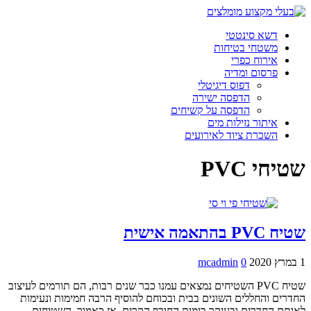
דשא סינטטי
משטחי בטיחות
אירוח כפרי
פרסום ומדיה
דפוס דיגיטלי
הדפסה ישירה
הדפסה על קשיחים
איתור נזילות מים
השכרת ציוד לאירועים
שטיחי PVC
שטיח PVC בהתאמה אישית
1 במרץ 2020
0
mcadmin
שטיח PVC השטיחים נמצאים עמנו כבר שנים רבות, הם תורמים לעיצוב
החדרים והחללים השונים בבית ובכוחם להוסיף הרבה חמימות ונעימות
לאותם החדרים ובעיקר בימות החורף הקרים. אז כאמור, השטיחים